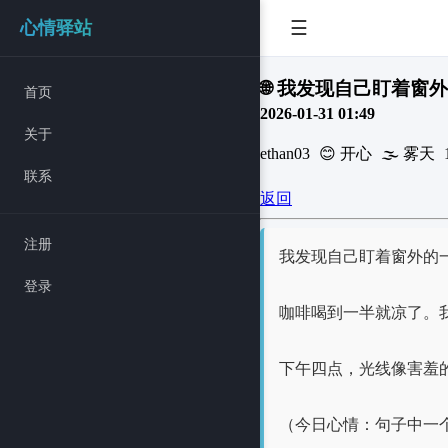
☰
心情驿站
🌐 我发现自己盯着窗
首页
2026-01-31 01:49
关于
ethan03
😊 开心
🌫️ 雾天
联系
返回
注册
我发现自己盯着窗外的
登录
咖啡喝到一半就凉了。
下午四点，光线像害羞
（今日心情：句子中一