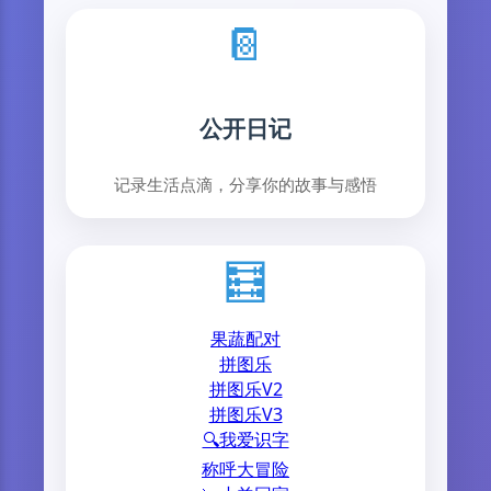
📔
公开日记
记录生活点滴，分享你的故事与感悟
🧮
果蔬配对
拼图乐
拼图乐V2
拼图乐V3
🔍我爱识字
称呼大冒险