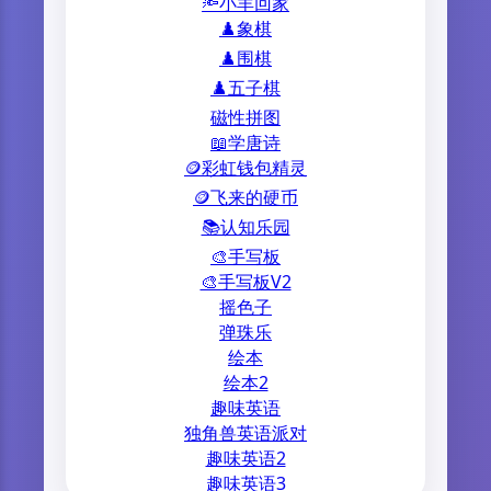
🔦小羊回家
♟️象棋
♟️围棋
♟️五子棋
磁性拼图
📖学唐诗
🪙彩虹钱包精灵
🪙飞来的硬币
📚认知乐园
🎨手写板
🎨手写板V2
摇色子
弹珠乐
绘本
绘本2
趣味英语
独角兽英语派对
趣味英语2
趣味英语3