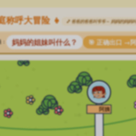
家庭称呼大冒险 👧
🎵 爸爸的爸爸叫爷爷～ 妈妈的妈妈叫
妈妈的姐妹叫什么？
🎯 正确出口 →
题：