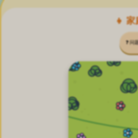
👧 
❓ 问