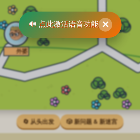
🔊 点此激活语音功能
✕
🔄 从头出发
🎲 新问题 & 新迷宫