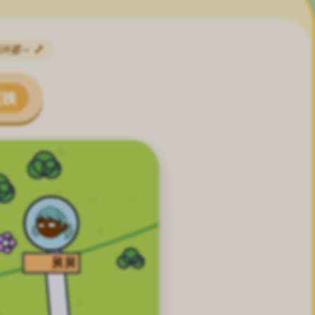
外婆～ 🎵
阿姨