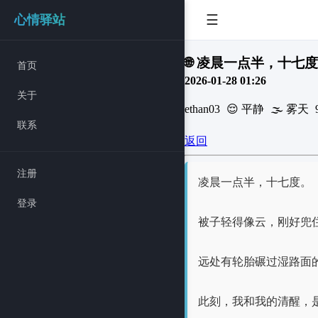
☰
心情驿站
🌐 凌晨一点半，十七
首页
2026-01-28 01:26
关于
ethan03
😌 平静
🌫️ 雾天
联系
返回
注册
凌晨一点半，十七度。
登录
被子轻得像云，刚好兜
远处有轮胎碾过湿路面
此刻，我和我的清醒，