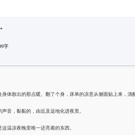
度。
99字
住身体散出的那点暖。翻了个身，床单的凉意从侧面贴上来，清
的声音，黏黏的，由近及远地化进夜里。
是这温凉夜晚里唯一还亮着的东西。